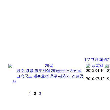
[로그인
회원가
제목
등록일
원주-강릉 철도건설 제5공구 노반신설
2015-04-15
8
고속국도 제40호선 충주-제천간 건설공
2010-03-17
9
사
1
2
3